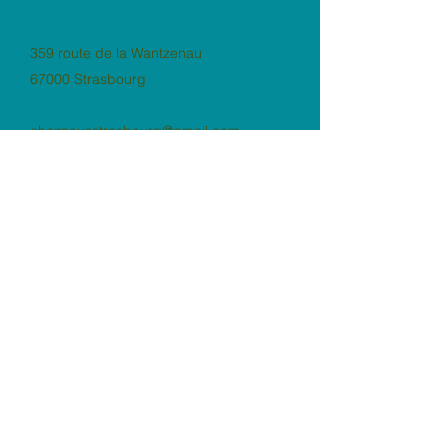
faites le nous savoir !
359 route de la Wantzenau
67000 Strasbourg
cheznousstrasbourg@gmail.com
09 83 22 44 34